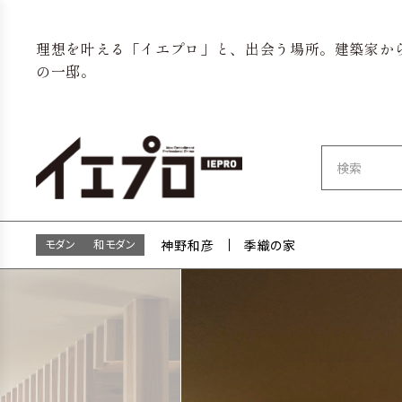
理想を叶える「イエプロ」と、出会う場所。建築家か
の一邸。
モダン
和モダン
神野和彦
季織の家