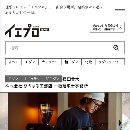
理想を叶える「イエプロ」と、出会う場所。建築家から選ぶ、
あなただけの一邸。
チェックした実例から
資料を一括請求する
すべて
モダン
ナチュラル
和モダン
北欧
ラグジュアリー
モダン
ナチュラル
和モダン
菰田貴大
株式会社 ひのまる工務店 一級建築士事務所