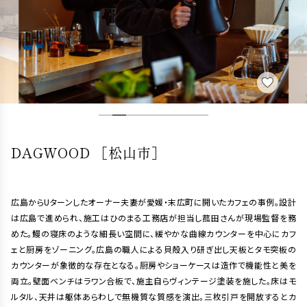
DAGWOOD ［松山市］
広島からUターンしたオーナー夫妻が愛媛・末広町に開いたカフェの事例。設計
は広島で進められ、施工はひのまる工務店が担当し菰田さんが現場監督を務
めた。鰻の寝床のような細長い空間に、緩やかな曲線カウンターを中心にカフ
ェと厨房をゾーニング。広島の職人による貝殻入り研ぎ出し天板とタモ突板の
カウンターが象徴的な存在となる。厨房やショーケースは造作で機能性と美を
両立。壁面ベンチはラワン合板で、施主自らヴィンテージ塗装を施した。床はモ
ルタル、天井は躯体あらわしで無機質な質感を演出。三枚引戸を開放するとカ